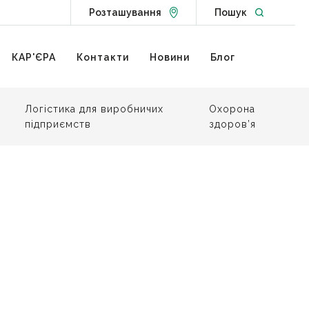
Go to Locations page
Open websit
Розташування
Пошук
КАР'ЄРА
Контакти
Новини
Блог
Логістика для виробничих
Охорона
підприємств
здоров’я