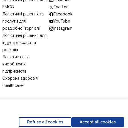
FMCG
Twitter
Логістичні рішення та
Facebook
послуги для
YouTube
роздрібної торгівлі
Instagram
Логістичні рішення для
індустрії краси та
розкоші
Логістика для
виробничих
підприємств
Охорона здоров’я
(healthcare)
Політика конфіденційності
Кодекс поведінки
Refuse all cookies
Accept all cookies