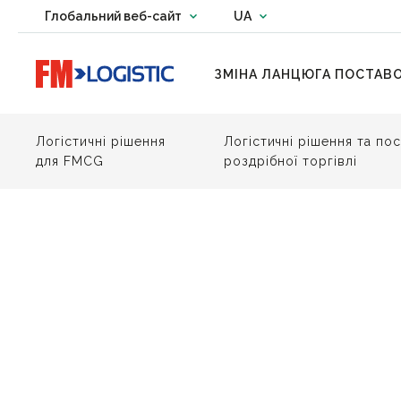
Change country website
Глобальний веб-сайт
UA
Change language
Go to home page
ЗМІНА ЛАНЦЮГА ПОСТАВ
Логістичні рішення
Логістичні рішення та по
для FMCG
роздрібної торгівлі