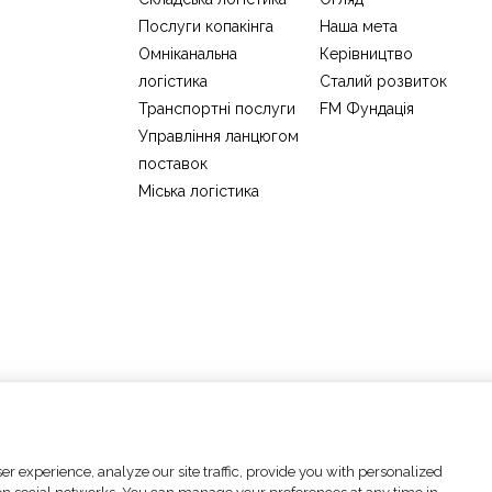
Послуги копакінга
Наша мета
Омніканальна
Керівництво
логістика
Сталий розвиток
Транспортні послуги
FM Фундація
Управління ланцюгом
поставок
Міська логістика
Cookie settings
Юридичні повідомлення
r experience, analyze our site traffic, provide you with personalized