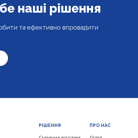
бе наші рішення
робити та ефективно впровадити
РІШЕННЯ
ПРО НАС
Складська логістика
Огляд