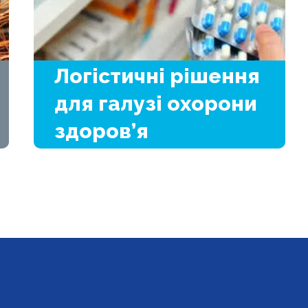
Логістичні рішення
для галузі охорони
здоров’я