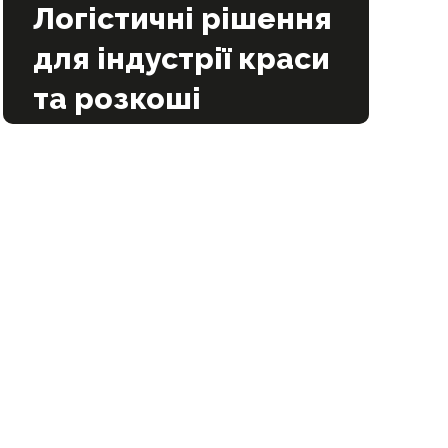
Логістичні рішення
для індустрії краси
та розкоші