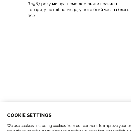
З 1967 року ми прагнемо доставити правильні
товари, у потрібне місце, у потрібний час, на благо
всіх.
COO
KIE SETTINGS
© Copyright FM Logistic, 2026
We use cookies, including cookies from our partners, to improve your use