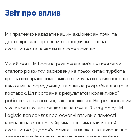
Звіт про вплив
Ми прагнемо надавати нашим акціонерам точні та
достовірні дані про вплив нашої діяльності на
суспільство та навколишнє середовище.
У 2018 році FM Logistic розпочала амбітну програму
сталого розвитку, засновану на трьох китах: турбота
про наших працівників, зміна впливу нашої діяльності на
навколишнє середовище та спільна розробка ланцюга
поставок. Ця програма є результатом колективної
роботи як внутрішньої, так і зовнішньої. Він реалізований
у всіх країнах, де працює наша група. З 2019 року FM
Logistic повідомляє про основні впливи діяльності
компанії на економіку (пряма, непряма зайнятість),
суспільство (здоров’я, освіта, інклюзія…) та навколишнє