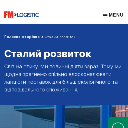
Go to home page
MENU
OPEN ME
Головна сторінка
Сталий розвиток
Сталий розвиток
Світ на стику. Ми повинні діяти зараз. Тому ми
щодня прагнемо спільно вдосконалювати
ланцюги поставок для більш екологічного та
відповідального споживання.
Open Help 