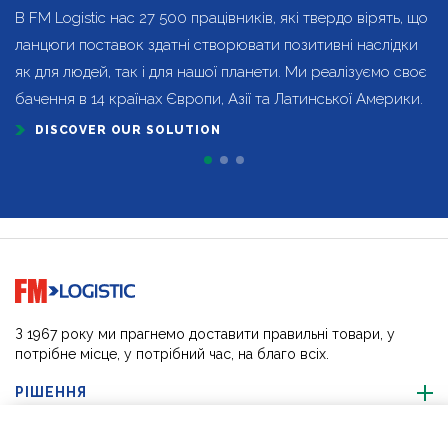
В FM Logistic нас 27 500 працівників, які твердо вірять, що
ланцюги поставок здатні створювати позитивні наслідки
як для людей, так і для нашої планети. Ми реалізуємо своє
бачення в 14 країнах Європи, Азії та Латинської Америки.
DISCOVER OUR SOLUTION
Go to home page
З 1967 року ми прагнемо доставити правильні товари, у
потрібне місце, у потрібний час, на благо всіх.
РІШЕННЯ