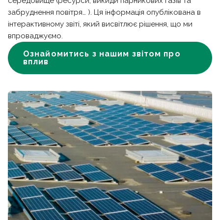
середовище (ресурси, викиди парникових газів та
забруднення повітря… ). Ця інформація опублікована в
інтерактивному звіті, який висвітлює рішення, що ми
впроваджуємо.
Ознайомитись з нашим звітом про
вплив