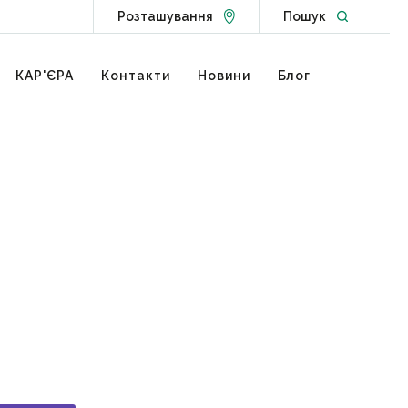
Go to Locations page
Open websit
Розташування
Пошук
КАР'ЄРА
Контакти
Новини
Блог