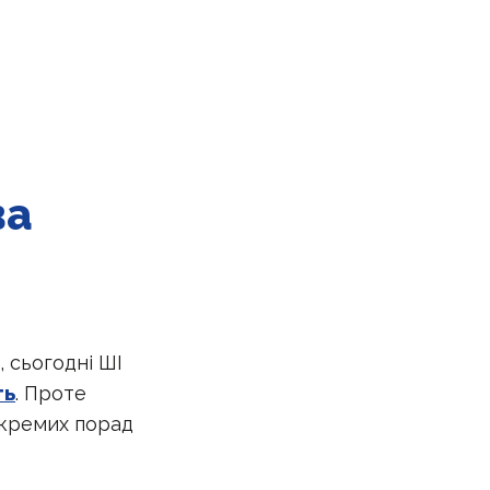
ва
 сьогодні ШІ
ть
. Проте
окремих порад