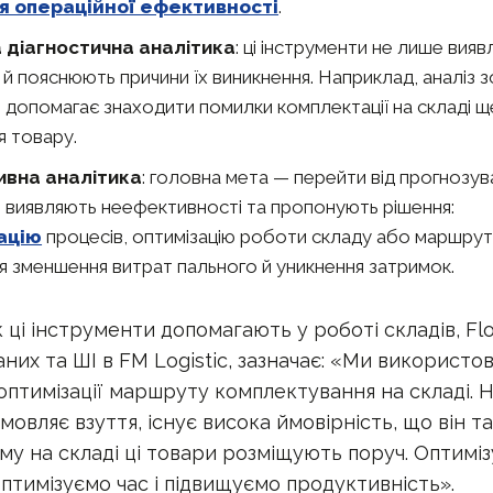
я операційної ефективності
.
 діагностична аналітика
: ці інструменти не лише вия
 й пояснюють причини їх виникнення. Наприклад, аналіз
І допомагає знаходити помилки комплектації на складі щ
я товару.
ивна аналітика
: головна мета — перейти від прогнозува
и виявляють неефективності та пропонують рішення:
ацію
процесів, оптимізацію роботи складу або маршрут
я зменшення витрат пального й уникнення затримок.
ці інструменти допомагають у роботі складів, Flo
них та ШІ в FM Logistic, зазначає: «Ми використо
оптимізації маршруту комплектування на складі. 
амовляє взуття, існує висока ймовірність, що він 
му на складі ці товари розміщують поруч. Оптимі
птимізуємо час і підвищуємо продуктивність».