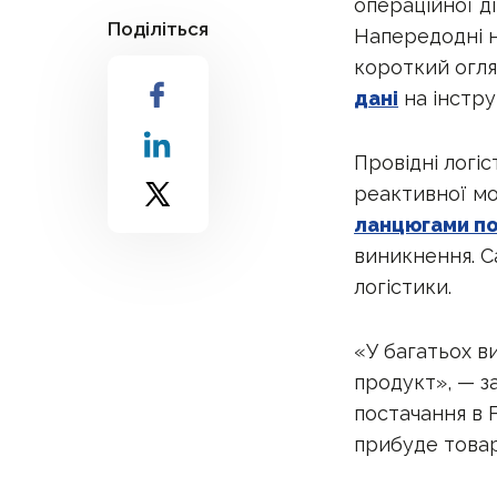
операційної ді
Поділіться
Напередодні 
короткий огля
дані
на інстру
Провідні логі
реактивної мо
ланцюгами по
виникнення. С
логістики.
«У багатьох ви
продукт», — за
постачання в F
прибуде товар