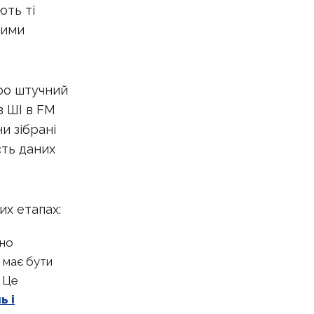
ють ті
кими
про штучний
в ШІ в FM
и зібрані
сть даних
их етапах:
вно
 має бути
. Це
ь і