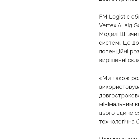
FM Logistic об
Vertex AI від 
Моделі ШІ зчит
системі. Це д
потенційні ро
вирішенні скл
«Ми також ро
використовува
довгостроково
мінімальним в
цього єдине с
технологічна 