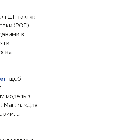
і ШІ, такі як
авки (POD).
 даними в
ляти
я на
er
, щоб
т
шу модель з
 Martin. «Для
орим, а