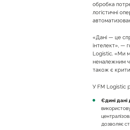
обробка потре
логістичні оп
автоматизован
«Дані — це сп
інтелект», — 
Logistic. «Ми
неналежним чи
також є крит
У FM Logistic
Єдині дані 
використову
централізов
дозволяє с