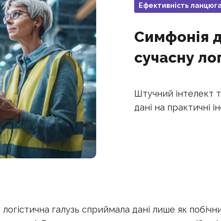
Ефективність ланцюга
Симфонія д
сучасну ло
Штучний інтелект 
дані на практичні і
логістична галузь сприймала дані лише як побічн