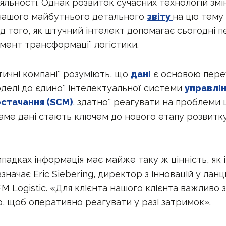
яльності. Однак розвиток сучасних технологій змін
нашого майбутнього детального
звіту
на цю тему
д того, як штучний інтелект допомагає сьогодні
мент трансформації логістики.
стичні компанії розуміють, що
дані
є основою пере
делі до єдиної інтелектуальної системи
управлі
стачання (SCM)
, здатної реагувати на проблеми 
аме дані стають ключем до нового етапу розвитк
падках інформація має майже таку ж цінність, як 
значає Eric Siebering, директор з інновацій у лан
M Logistic. «Для клієнта нашого клієнта важливо 
, щоб оперативно реагувати у разі затримок».