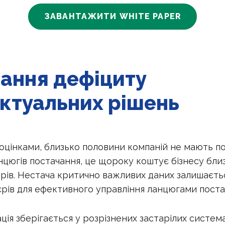
ЗАВАНТАЖИТИ WHITE PAPER
ання дефіциту
ектуальних рішень
оцінками, близько половини компаній не мають п
нцюгів постачання, це щороку коштує бізнесу бли
арів. Нестача критично важливих даних залишаєть
єрів для ефективного управління ланцюгами поста
ія зберігається у розрізнених застарілих система