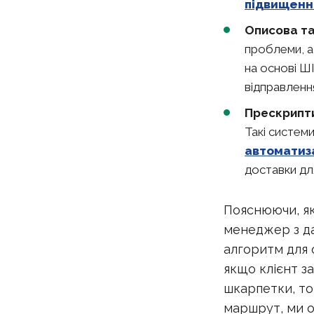
підвищенн
Описова та
проблеми, а
на основі Ш
відправленн
Прескрипт
Такі систем
автоматиз
доставки дл
Пояснюючи, як 
менеджер з да
алгоритм для 
якщо клієнт з
шкарпетки, то
маршрут, ми о