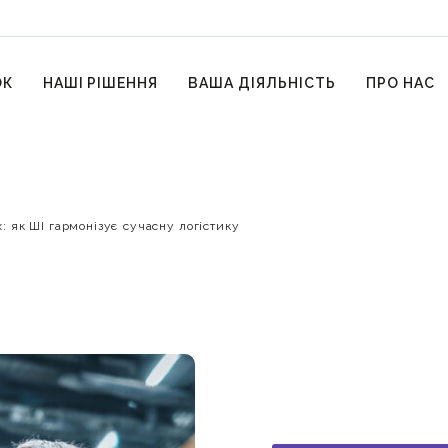
ОК
НАШІ РІШЕННЯ
ВАША ДІЯЛЬНІСТЬ
ПРО НАС
: як ШІ гармонізує сучасну логістику