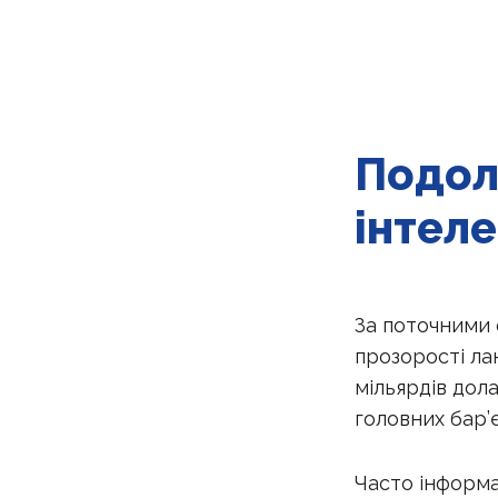
Подол
інтел
За поточними 
прозорості ла
мільярдів дол
головних бар’
Часто інформац