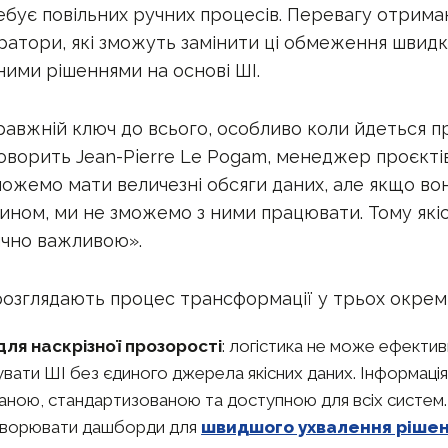
бує повільних ручних процесів. Перевагу отрима
ератори, які зможуть замінити ці обмеження швид
ими рішеннями на основі ШІ.
равжній ключ до всього, особливо коли йдеться 
говорить Jean-Pierre Le Pogam, менеджер проєкті
 можемо мати величезні обсяги даних, але якщо вон
ном, ми не зможемо з ними працювати. Тому які
ично важливою».
 розглядають процес трансформації у трьох окрем
для наскрізної прозорості
: логістика не може ефекти
вати ШІ без єдиного джерела якісних даних. Інформація
аною, стандартизованою та доступною для всіх систем
творювати дашборди для
швидшого ухвалення рішен