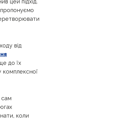
ив цей підхід.
 пропонуємо
 перетворювати
ходу від
ння
ще до їх
у комплексної
і сам
цюгах
знати, коли