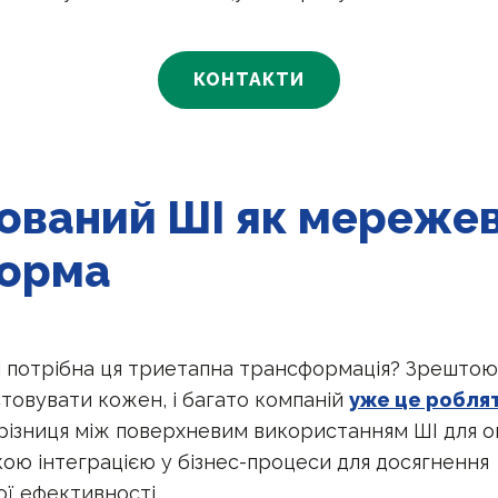
КОНТАКТИ
рований ШІ як мереже
орма
і потрібна ця триетапна трансформація? Зрештою,
овувати кожен, і багато компаній
уже це робля
 різниця між поверхневим використанням ШІ для 
кою інтеграцією у бізнес-процеси для досягнення
ї ефективності.