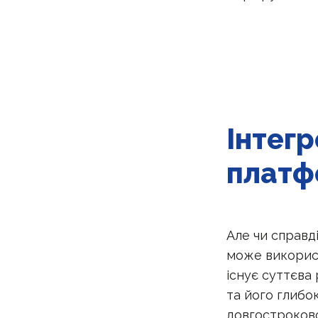
Інтег
платф
Але чи справд
може використ
існує суттєва
та його глибо
довгостроково