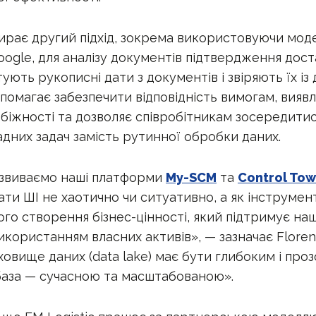
ирає другий підхід, зокрема використовуючи модел
Google, для аналізу документів підтвердження дост
ують рукописні дати з документів і звіряють їх із
опомагає забезпечити відповідність вимогам, вияв
збіжності та дозволяє співробітникам зосередитис
адних задач замість рутинної обробки даних.
звиваємо наші платформи
My-SCM
та
Control Tow
ти ШІ не хаотично чи ситуативно, а як інструмен
го створення бізнес-цінності, який підтримує на
икористанням власних активів», — зазначає Florent
ховище даних (data lake) має бути глибоким і проз
база — сучасною та масштабованою».