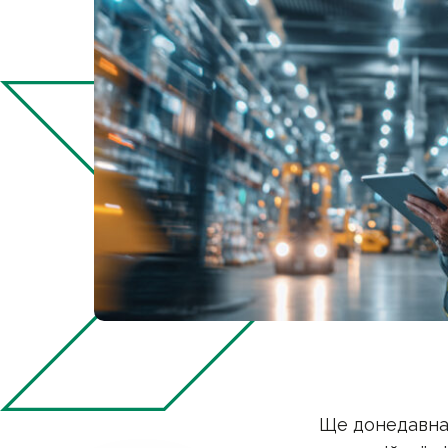
Ще донедавна 