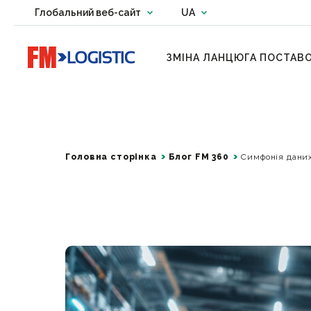
Change country website
Глобальний веб-сайт
UA
Change language
Go to home page
ЗМІНА ЛАНЦЮГА ПОСТАВ
Головна сторінка
Блог FM 360
Симфонія даних