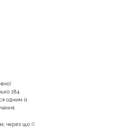
овної
зько 184
ся одним із
чання.
х, через що її