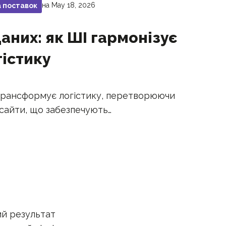
на May 18, 2026
 поставок
аних: як ШІ гармонізує
гістику
трансформує логістику, перетворюючи
нсайти, що забезпечують…
ий результат